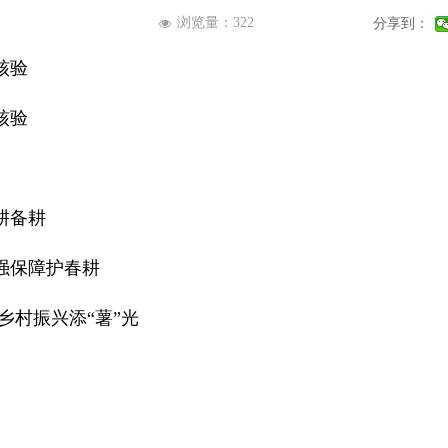
浏览量：
322
分享到：
넶
核验
核验
耕备耕
强保障护春耕
乡村振兴添“薯”光